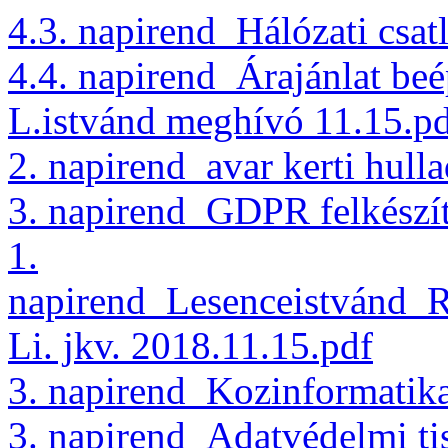
4.3. napirend_Hálózati csat
4.4. napirend_Árajánlat beé
L.istvánd meghívó 11.15.p
2. napirend_avar kerti hulla
3. napirend_GDPR felkészít
1.
napirend_Lesenceistvánd_Re
Li. jkv. 2018.11.15.pdf
3. napirend_Kozinformatik
3. napirend_Adatvédelmi tis