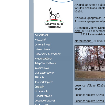
Az alsó tagozatos diák
tanulók szállítása isko
között.
Az iskola igazgatója: H
Az iskola igazgató-hely
A Lesence Völgye Közös
címe:
8318 Lesencetomaj
8319 Lesenceistvánd, 
elérhetősége:
06-86/43
Lesence Völgye Közös F
terve
Lesence Völgye Közös Fe
Lesence Völgye Közös F