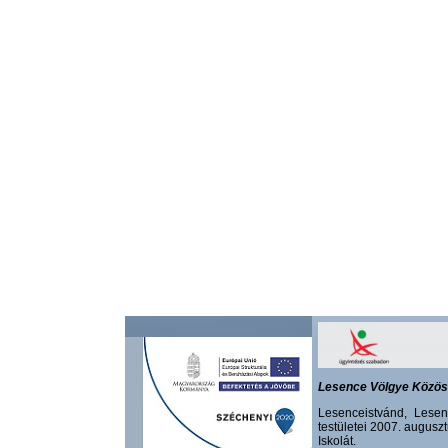
Lesence Völgye Közös 
Lesenceistvánd, Lesen
testületei 2007. augusz
Iskolát.