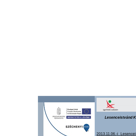
Lesenceistvánd K
2013.11.06.-i Lesenc