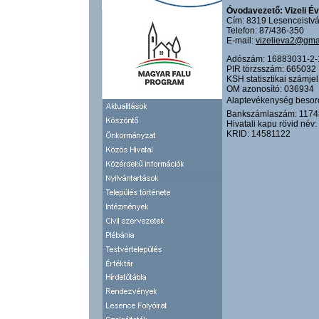
Óvodavezető: Vizeli É
Cím: 8319 Lesenceistván
Telefon: 87/436-350
E-mail:
vizelieva2@gma
Adószám: 16883031-2-
PIR törzsszám: 665032
KSH statisztikai számj
OM azonosító: 036934
Alaptevékenység besoro
Bankszámlaszám: 117
Hivatali kapu rövid né
KRID: 14581122