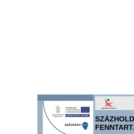
SZÁZH
FENNTART