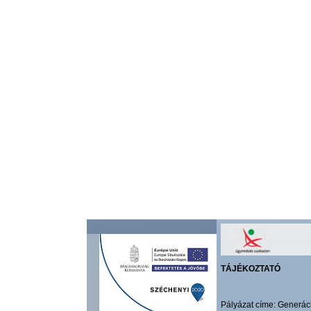
TÁJÉKOZTATÓ
Pályázat címe: Generác