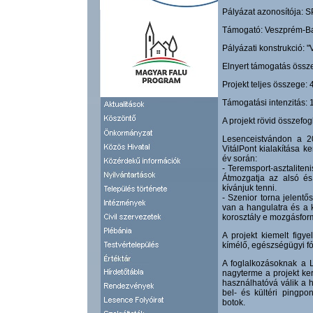
Pályázat azonosítója:
Támogató: Veszprém-Ba
Pályázati konstrukció: 
Elnyert támogatás össze
Projekt teljes összege: 
Támogatási intenzitás:
A projekt rövid összefog
Lesenceistvándon a 2
VitálPont kialakítása 
év során:
- Teremsport-asztaliten
Átmozgatja az alsó és 
kívánjuk tenni.
- Szenior torna jelentő
van a hangulatra és a 
korosztály e mozgásfor
A projekt kiemelt figy
kímélő, egészségügyi fó
A foglalkozásoknak a 
nagyterme a projekt ker
használhatóvá válik a 
bel- és kültéri pingpo
botok.