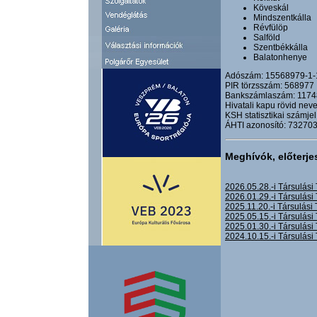
Köveskál
Mindszentkálla
Révfülöp
Salföld
Szentbékkálla
Balatonhenye
Adószám: 15568979-1-
PIR törzsszám: 568977
Bankszámlaszám: 117
Hivatali kapu rövid n
KSH statisztikai számj
ÁHTI azonosító: 73270
Meghívók, előterj
2026.05.28.-i Társulási
2026.01.29.-i Társulási
2025.11.20.-i Társulási
2025.05.15.-i Társulási
2025.01.30.-i Társulási
2024.10.15.-i Társulási