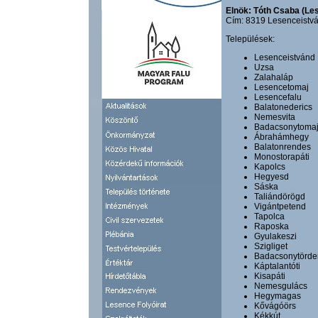
Elnök: Tóth Csaba (Le
Cím: 8319 Lesenceistvá
Települések:
Lesenceistvánd
Uzsa
Zalahaláp
Lesencetomaj
Lesencefalu
Balatonederics
Nemesvita
Badacsonytoma
Ábrahámhegy
Balatonrendes
Monostorapáti
Kapolcs
Hegyesd
Sáska
Taliándörögd
Vigántpetend
Tapolca
Raposka
Gyulakeszi
Szigliget
Badacsonytörde
Káptalantóti
Kisapáti
Nemesgulács
Hegymagas
Kővágóörs
Kékkút