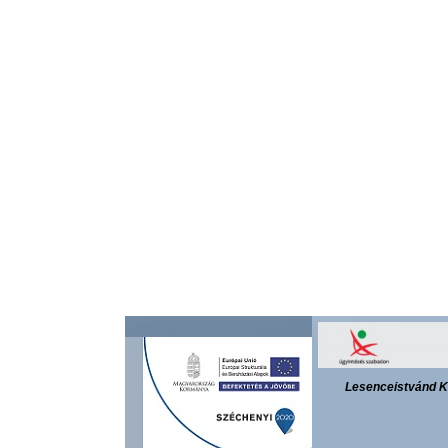
Lesenceistvánd K